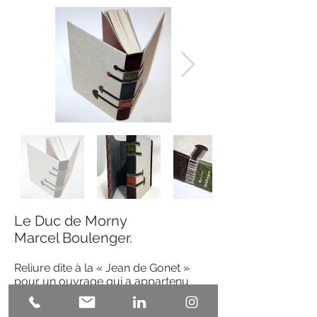
Le Duc de Morny
Marcel Boulenger.
Reliure dite à la « Jean de Gonet »
pour un ouvrage qui a appartenu
à Pierre de Nolhac, poète
parnassien.